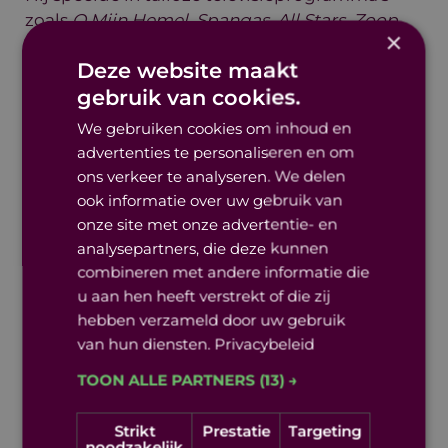
zoals
O Mijn Hemel, Spangas, All Stars, Zoop,
×
Het Klokhuis, Toen was geluk heel gewoon
en
Deze website maakt
De Tijdreiziger
. Tevens speelde Raymi in de
gebruik van cookies.
films
All Stars, Don, Cheese
en
De Tussentijd
.
Daarnaast presenteerde hij de
We gebruiken cookies om inhoud en
televisieprogramma's
Willem Wever, FF
advertenties te personaliseren en om
zoeken
en
Met vlag en Rimpel
.
ons verkeer te analyseren. We delen
ook informatie over uw gebruik van
Ook speelde hij in diverse theaterproducties
onze site met onze advertentie- en
zoals
The Legendary Children, Amandla!
analysepartners, die deze kunnen
Mandela, Verhalen voor een Warme
combineren met andere informatie die
Lentenacht, Rome & Juli's Posse, De Arabier
u aan hen heeft verstrekt of die zij
van Amsterdam
en
MC Shake
.
hebben verzameld door uw gebruik
Raymi is de artistiek leider van theatergroep
van hun diensten.
Privacybeleid
Raymi Sambo Maakt. Met zijn gezelschap
TOON ALLE PARTNERS
(13) →
maakte hij de succesvolle voorstellingen
HUID!
Aan Niets Overleden, Op zoek naar Oom Tom,
Strikt
Prestatie
Targeting
Ik zeg toch sorry
en
Gendermonologen
.
noodzakelijk