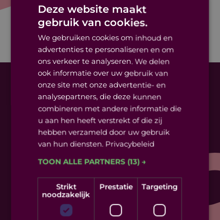
premiere in Theater Bellevue. Daarna is de
Deze website maakt
voorstelling tot en met eind april 2027 te zien
gebruik van cookies.
in verschillende theaters in Nederland.
We gebruiken cookies om inhoud en
advertenties te personaliseren en om
ons verkeer te analyseren. We delen
ook informatie over uw gebruik van
onze site met onze advertentie- en
analysepartners, die deze kunnen
combineren met andere informatie die
SPEELLIJST
u aan hen heeft verstrekt of die zij
hebben verzameld door uw gebruik
15 jan 2027
Cultuurcentrum Parkvilla
van hun diensten.
Privacybeleid
TOON ALLE PARTNERS
(13) →
19 jan 2027
Theater Bellevue
20 jan 2027
Theater Bellevue
Strikt
Prestatie
Targeting
noodzakelijk
21 jan 2027
Theater Bellevue
premiere