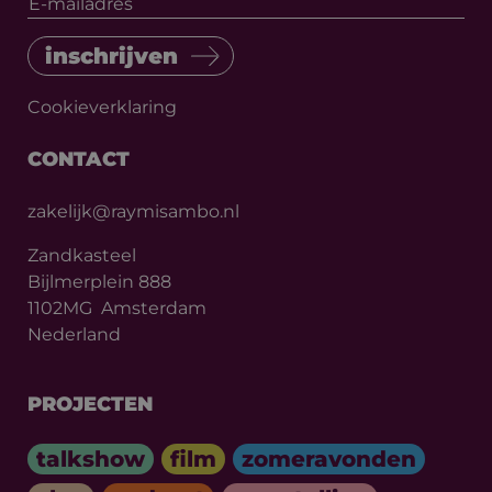
inschrijven
Cookieverklaring
CONTACT
Google Privacy Policy
zakelijk@raymisambo.nl
Zandkasteel
Bijlmerplein 888
1102MG
Amsterdam
Nederland
_sweetSessionId
www.raymisambomaakt.com
PROJECTEN
Opslagverklaring
talkshow
film
zomeravonden
Naam
Opslagtype
Omschrijving