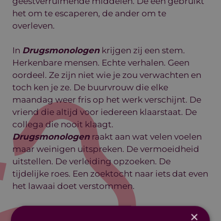
geestverruimende middelen. De een gebruikt
het om te escaperen, de ander om te
overleven.
In
Drugsmonologen
krijgen zij een stem.
Herkenbare mensen. Echte verhalen. Geen
oordeel. Ze zijn niet wie je zou verwachten en
toch ken je ze. De buurvrouw die elke
maandag weer fris op het werk verschijnt. De
vriend die altijd voor iedereen klaarstaat. De
collega die nooit klaagt.
Drugsmonologen
raakt aan wat velen voelen
maar weinigen uitspreken. De vermoeidheid
uitstellen. De verleiding opzoeken. De
tijdelijke roes. Een zoektocht naar iets dat even
het lawaai doet verstommen.
×
Drugsmonologen
gaat op 21 januari 2027 in